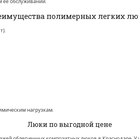
 ее обслуживании.
еимущества полимерных легких лю
т).
имическим нагрузкам.
Люки по выгодной цене
ажей облегченных композитных люков в Краснодаре. У