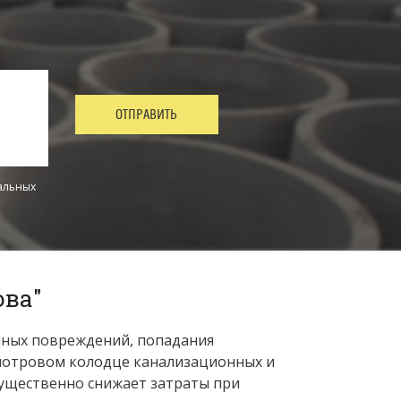
ОТПРАВИТЬ
альных
ова"
чных повреждений, попадания
смотровом колодце канализационных и
существенно снижает затраты при