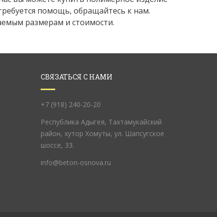
требуется помощь, обращайтесь к нам.
аемым размерам и стоимости.
СВЯЗАТЬСЯ С НАМИ
+7 (918) 240-20-20
Республика Адыгея, Тахтамукайский
район, хутор Хомуты, ул. Шапсугское
шоссе, 33.
info@beton-osnova.ru